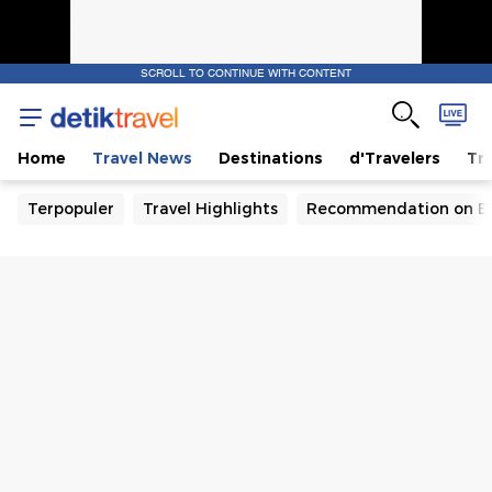
SCROLL TO CONTINUE WITH CONTENT
Home
Travel News
Destinations
d'Travelers
Tra
Terpopuler
Travel Highlights
Recommendation on B