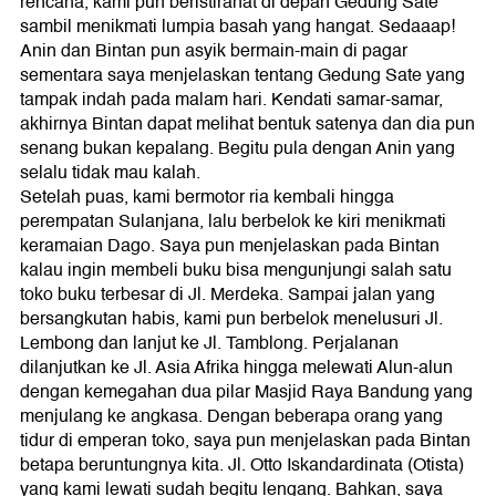
rencana, kami pun beristirahat di depan Gedung Sate
sambil menikmati lumpia basah yang hangat. Sedaaap!
Anin dan Bintan pun asyik bermain-main di pagar
sementara saya menjelaskan tentang Gedung Sate yang
tampak indah pada malam hari. Kendati samar-samar,
akhirnya Bintan dapat melihat bentuk satenya dan dia pun
senang bukan kepalang. Begitu pula dengan Anin yang
selalu tidak mau kalah.
Setelah puas, kami bermotor ria kembali hingga
perempatan Sulanjana, lalu berbelok ke kiri menikmati
keramaian Dago. Saya pun menjelaskan pada Bintan
kalau ingin membeli buku bisa mengunjungi salah satu
toko buku terbesar di Jl. Merdeka. Sampai jalan yang
bersangkutan habis, kami pun berbelok menelusuri Jl.
Lembong dan lanjut ke Jl. Tamblong. Perjalanan
dilanjutkan ke Jl. Asia Afrika hingga melewati Alun-alun
dengan kemegahan dua pilar Masjid Raya Bandung yang
menjulang ke angkasa. Dengan beberapa orang yang
tidur di emperan toko, saya pun menjelaskan pada Bintan
betapa beruntungnya kita. Jl. Otto Iskandardinata (Otista)
yang kami lewati sudah begitu lengang. Bahkan, saya