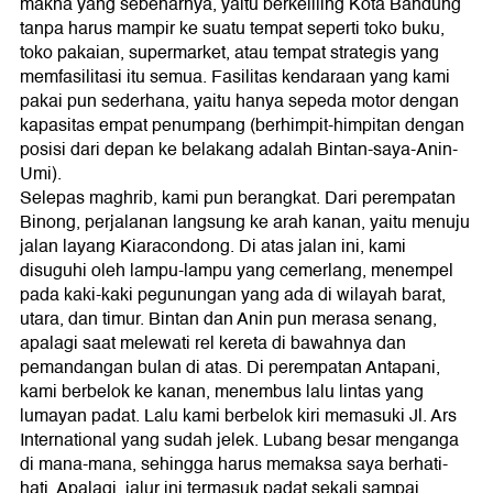
makna yang sebenarnya, yaitu berkeliling Kota Bandung
tanpa harus mampir ke suatu tempat seperti toko buku,
toko pakaian, supermarket, atau tempat strategis yang
memfasilitasi itu semua. Fasilitas kendaraan yang kami
pakai pun sederhana, yaitu hanya sepeda motor dengan
kapasitas empat penumpang (berhimpit-himpitan dengan
posisi dari depan ke belakang adalah Bintan-saya-Anin-
Umi).
Selepas maghrib, kami pun berangkat. Dari perempatan
Binong, perjalanan langsung ke arah kanan, yaitu menuju
jalan layang Kiaracondong. Di atas jalan ini, kami
disuguhi oleh lampu-lampu yang cemerlang, menempel
pada kaki-kaki pegunungan yang ada di wilayah barat,
utara, dan timur. Bintan dan Anin pun merasa senang,
apalagi saat melewati rel kereta di bawahnya dan
pemandangan bulan di atas. Di perempatan Antapani,
kami berbelok ke kanan, menembus lalu lintas yang
lumayan padat. Lalu kami berbelok kiri memasuki Jl. Ars
International yang sudah jelek. Lubang besar menganga
di mana-mana, sehingga harus memaksa saya berhati-
hati. Apalagi, jalur ini termasuk padat sekali sampai