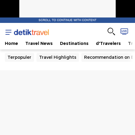
SCROLL TO CONTINUE WITH CONTENT
Home
Travel News
Destinations
d'Travelers
Tra
Terpopuler
Travel Highlights
Recommendation on B