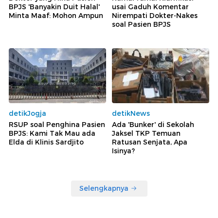
BPJS 'Banyakin Duit Halal'
usai Gaduh Komentar
Minta Maaf: Mohon Ampun
Nirempati Dokter-Nakes
soal Pasien BPJS
detikJogja
detikNews
RSUP soal Penghina Pasien
Ada 'Bunker' di Sekolah
BPJS: Kami Tak Mau ada
Jaksel TKP Temuan
Elda di Klinis Sardjito
Ratusan Senjata, Apa
Isinya?
Selengkapnya