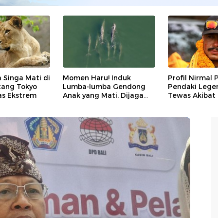
ga Singa Mati di
Momen Haru! Induk
Profil Nirmal 
tang Tokyo
Lumba-lumba Gendong
Pendaki Lege
as Ekstrem
Anak yang Mati, Dijaga
Tewas Akibat
Kawanannya
Salju