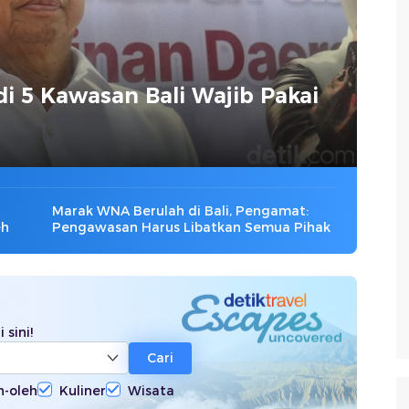
i 5 Kawasan Bali Wajib Pakai
Marak WNA Berulah di Bali, Pengamat:
eh
Pengawasan Harus Libatkan Semua Pihak
 sini!
Cari
h-oleh
Kuliner
Wisata