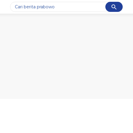
Cancel
Yang sedang ramai dicari
#1
gempa hari ini
#2
gempa
#3
prabowo
#4
iran
#5
demo
Promoted
Terakhir yang dicari
Loading...