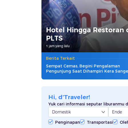
Hotel Hingga Restoran d
PLTS
1 jam yang lalu
Berita Terkait
Sempat Cemas, Begini Pengalaman
Pengunjung Saat Dihampiri Kera Sang
Hi, d’Traveler!
Yuk cari informasi seputar liburanmu di
Penginapan
Transportasi
Ole