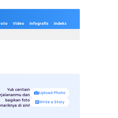
Foto
Video
Infografis
Indeks
Yuk ceritain
Upload Photo
rjalananmu dan
bagikan foto
Write a Story
nariknya di sini!