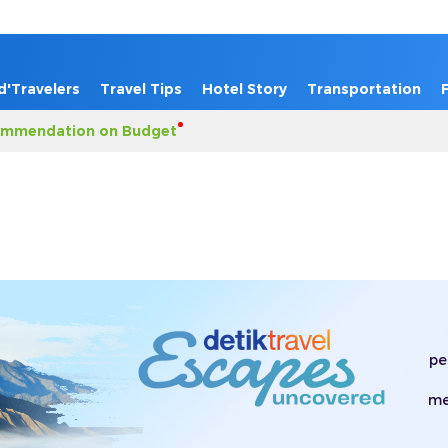
d'Travelers
Travel Tips
Hotel Story
Transportation
mmendation on Budget
pe
me