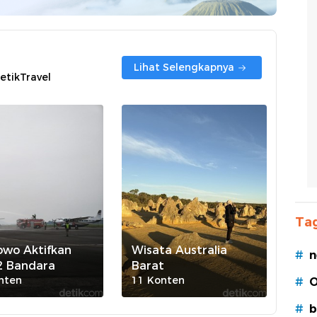
Lihat Selengkapnya
etikTravel
Tag
owo Aktifkan
Wisata Australia
#
n
2 Bandara
Barat
nten
11 Konten
#
O
#
b