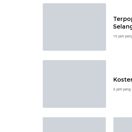
Terpop
Selan
15 jam yang
Koster
3 jam yang 