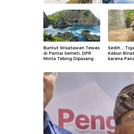
Buntut Wisatawan Tewas
Sedih..., Ti
di Pantai Semeti, DPR
Kebun Bina
Minta Tebing Dipasang
karena Pan
Pagar Pembatas