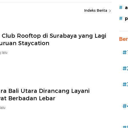
#
a
Indeks Berita
#
p
 Club Rooftop di Surabaya yang Lagi
Ber
Buruan Staycation
#
 lalu
#
#
ra Bali Utara Dirancang Layani
at Berbadan Lebar
#
lalu
#