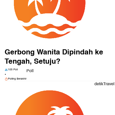
Gerbong Wanita Dipindah ke
Tengah, Setuju?
105 Poll
Poll
•
Polling Berakhir
detikTravel