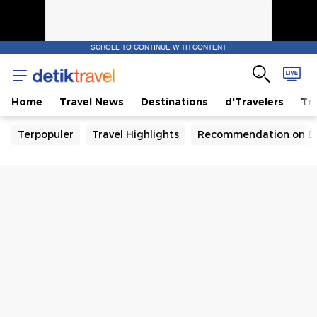
SCROLL TO CONTINUE WITH CONTENT
Home
Travel News
Destinations
d'Travelers
Tra
Terpopuler
Travel Highlights
Recommendation on B