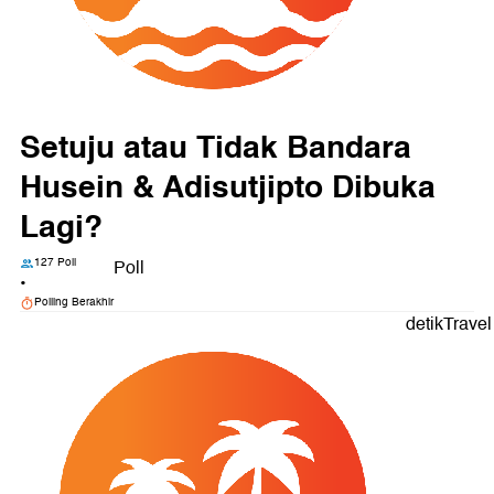
Setuju atau Tidak Bandara
Husein & Adisutjipto Dibuka
Lagi?
127 Poll
Poll
•
Polling Berakhir
detikTravel