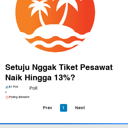
Setuju Nggak Tiket Pesawat
Naik Hingga 13%?
81 Poll
Poll
•
Polling Berakhir
Prev
1
Next