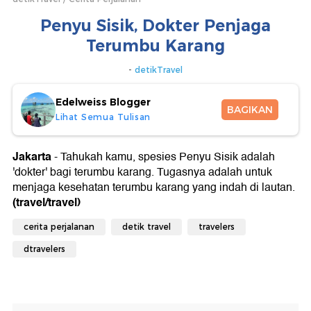
Penyu Sisik, Dokter Penjaga
Terumbu Karang
-
detikTravel
Jumat, 06 Nov 2020 12:44 WIB
Edelweiss Blogger
BAGIKAN
Lihat Semua Tulisan
Jakarta
- Tahukah kamu, spesies Penyu Sisik adalah
'dokter' bagi terumbu karang. Tugasnya adalah untuk
menjaga kesehatan terumbu karang yang indah di lautan.
(travel/travel)
cerita perjalanan
detik travel
travelers
dtravelers