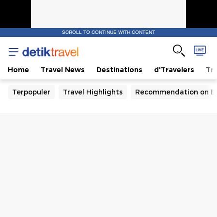
SCROLL TO CONTINUE WITH CONTENT
Home
Travel News
Destinations
d'Travelers
Tra
Terpopuler
Travel Highlights
Recommendation on B