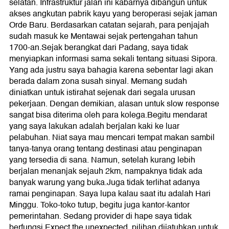
selatan. Infrastruktur jalan ini kabarnya dibangun untuk
akses angkutan pabrik kayu yang beroperasi sejak jaman
Orde Baru. Berdasarkan catatan sejarah, para penjajah
sudah masuk ke Mentawai sejak pertengahan tahun
1700-an.Sejak berangkat dari Padang, saya tidak
menyiapkan informasi sama sekali tentang situasi Sipora.
Yang ada justru saya bahagia karena sebentar lagi akan
berada dalam zona susah sinyal. Memang sudah
diniatkan untuk istirahat sejenak dari segala urusan
pekerjaan. Dengan demikian, alasan untuk slow response
sangat bisa diterima oleh para kolega.Begitu mendarat
yang saya lakukan adalah berjalan kaki ke luar
pelabuhan. Niat saya mau mencari tempat makan sambil
tanya-tanya orang tentang destinasi atau penginapan
yang tersedia di sana. Namun, setelah kurang lebih
berjalan menanjak sejauh 2km, nampaknya tidak ada
banyak warung yang buka.Juga tidak terlihat adanya
ramai penginapan. Saya lupa kalau saat itu adalah Hari
Minggu. Toko-toko tutup, begitu juga kantor-kantor
pemerintahan. Sedang provider di hape saya tidak
berfungsi.Expect the unexpected, pilihan dijatuhkan untuk