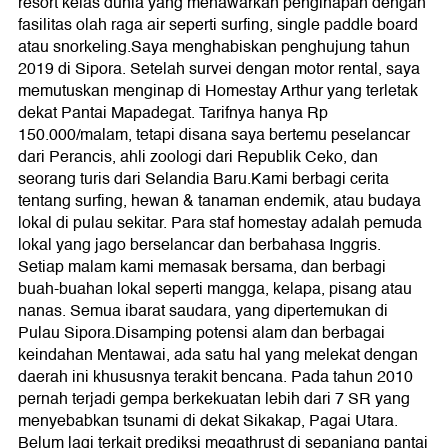
resort kelas dunia yang menawarkan penginapan dengan
fasilitas olah raga air seperti surfing, single paddle board
atau snorkeling.Saya menghabiskan penghujung tahun
2019 di Sipora. Setelah survei dengan motor rental, saya
memutuskan menginap di Homestay Arthur yang terletak
dekat Pantai Mapadegat. Tarifnya hanya Rp
150.000/malam, tetapi disana saya bertemu peselancar
dari Perancis, ahli zoologi dari Republik Ceko, dan
seorang turis dari Selandia Baru.Kami berbagi cerita
tentang surfing, hewan & tanaman endemik, atau budaya
lokal di pulau sekitar. Para staf homestay adalah pemuda
lokal yang jago berselancar dan berbahasa Inggris.
Setiap malam kami memasak bersama, dan berbagi
buah-buahan lokal seperti mangga, kelapa, pisang atau
nanas. Semua ibarat saudara, yang dipertemukan di
Pulau Sipora.Disamping potensi alam dan berbagai
keindahan Mentawai, ada satu hal yang melekat dengan
daerah ini khususnya terakit bencana. Pada tahun 2010
pernah terjadi gempa berkekuatan lebih dari 7 SR yang
menyebabkan tsunami di dekat Sikakap, Pagai Utara.
Belum lagi terkait prediksi megathrust di sepanjang pantai