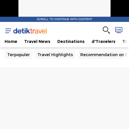
SCROLL TO CONTINUE WITH CONTENT
Home
Travel News
Destinations
d'Travelers
Tra
Terpopuler
Travel Highlights
Recommendation on B