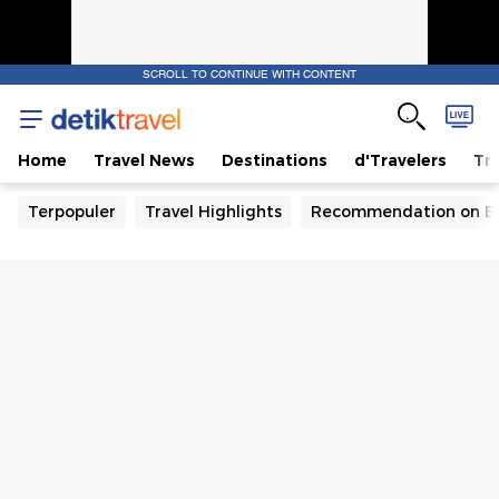
SCROLL TO CONTINUE WITH CONTENT
Home
Travel News
Destinations
d'Travelers
Tra
Terpopuler
Travel Highlights
Recommendation on B