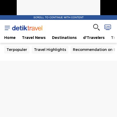
SCROLL TO CONTINUE WITH CONTENT
Home
Travel News
Destinations
d'Travelers
Tra
Terpopuler
Travel Highlights
Recommendation on B