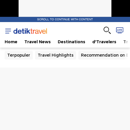
SCROLL TO CONTINUE WITH CONTENT
Home
Travel News
Destinations
d'Travelers
Tra
Terpopuler
Travel Highlights
Recommendation on B