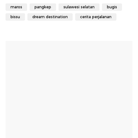
maros
pangkep
sulawesi selatan
bugis
bissu
dream destination
cerita perjalanan