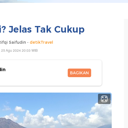
li? Jelas Tak Cukup
qi Saifudin -
detikTravel
 25 Agu 2024 20:03 WIB
din
BAGIKAN