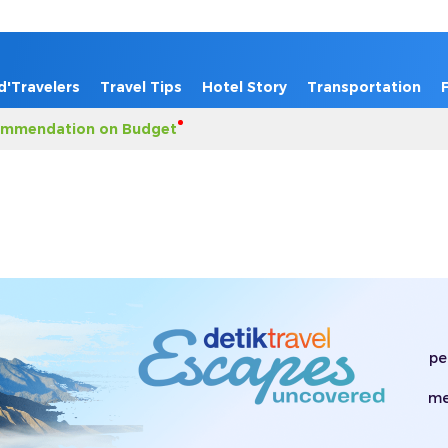
d'Travelers
Travel Tips
Hotel Story
Transportation
mmendation on Budget
pe
me