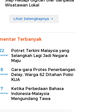
Siap Hadapi Gigitan Ular daripada
Wisatawan Lokal
Lihat Selengkapnya
mentar Terbanyak
22
Potret Terkini Malaysia yang
Selangkah Lagi Jadi Negara
mentar
Maju
8
Gara-gara Protes Penerbangan
Delay, Warga 62 Ditahan Polisi
mentar
KLIA
7
Ketika Perbedaan Bahasa
Indonesia-Malaysia
mentar
Mengundang Tawa