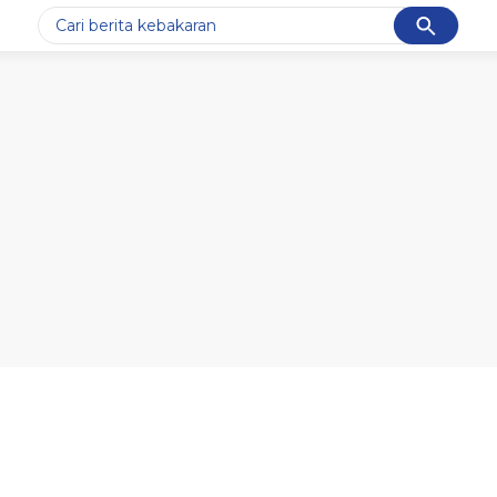
Cancel
Yang sedang ramai dicari
#1
data live draw sgp
#2
kebakaran
#3
prabowo
#4
iran
#5
gempa hari ini
Promoted
Terakhir yang dicari
Loading...