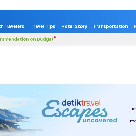
d'Travelers
Travel Tips
Hotel Story
Transportation
mmendation on Budget
pe
me