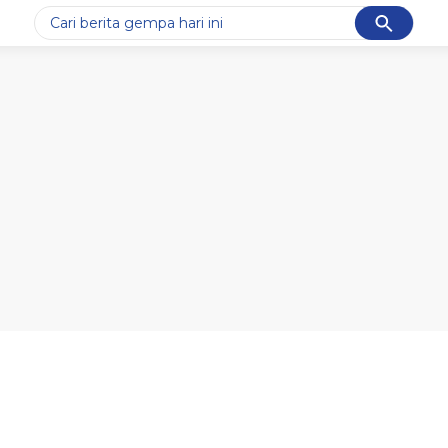
Cancel
Yang sedang ramai dicari
#1
data live draw sgp
#2
gempa hari ini
#3
prabowo
#4
iran
#5
demo
Promoted
Terakhir yang dicari
Loading...