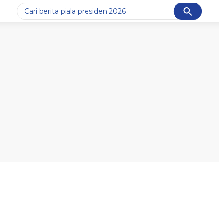
Cancel
Yang sedang ramai dicari
#1
data live draw sgp
#2
piala presiden 2026
#3
prabowo
#4
iran
#5
gempa hari ini
Promoted
Terakhir yang dicari
Loading...