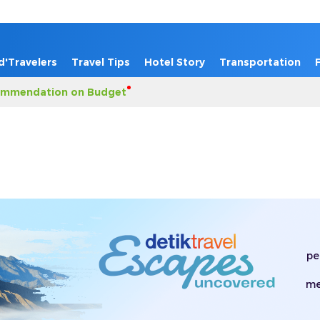
d'Travelers
Travel Tips
Hotel Story
Transportation
mmendation on Budget
pe
me