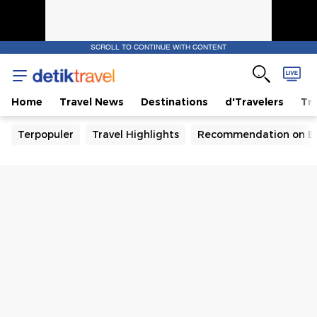
SCROLL TO CONTINUE WITH CONTENT
Home
Travel News
Destinations
d'Travelers
Tra
Terpopuler
Travel Highlights
Recommendation on B