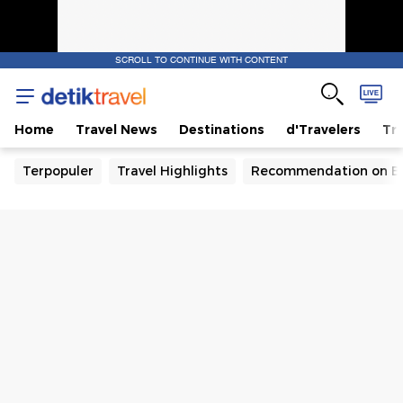
SCROLL TO CONTINUE WITH CONTENT
Home
Travel News
Destinations
d'Travelers
Tra
Terpopuler
Travel Highlights
Recommendation on B