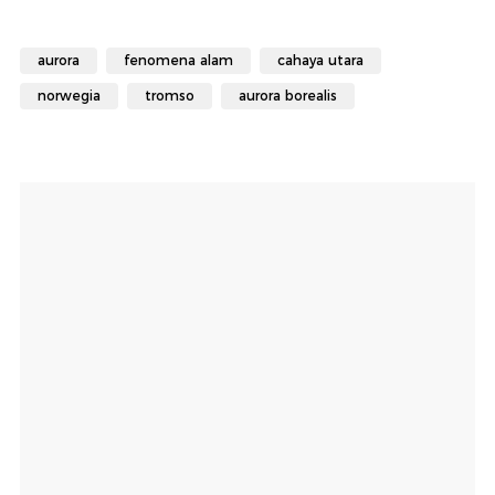
aurora
fenomena alam
cahaya utara
norwegia
tromso
aurora borealis