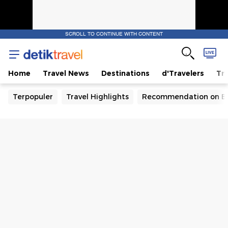
SCROLL TO CONTINUE WITH CONTENT
Home
Travel News
Destinations
d'Travelers
Tra
Terpopuler
Travel Highlights
Recommendation on B