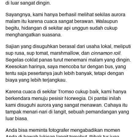
di luar sangat dingin.
Sayangnya, kami hanya berhasil melihat sekilas aurora
malam itu karena cuaca sangat berawan. Walaupun
begitu, hidangan di sekitar api unggun sudah cukup
menghangatkan suasana.
Sajian yang disuguhkan berasal dari usaha lokal, meliputi
sup rusa, sup tomat, marshmallow, dan
cinnamon
roll
.
Segelas coklat panas turut menemani malam yang dingin.
Keesokan harinya, saya mencoba tur dengan bus, yang
tentu saja pesertanya jauh lebih banyak, tetapi dengan
biaya yang lebih terjangkau.
Karena cuaca di sekitar Tromso cukup baik, kami hanya
berkendara menuju pesisir Norwegia. Di pantai inilah
kami disuguhi aurora yang sangat menawan. Cahaya itu
tampak menari-nari di langit, sebuah pemandangan yang
luar biasa.
Anda bisa meminta fotografer mengabadikan momen
Anda di bawah lukisan langit tersebut. Pihak tur juga