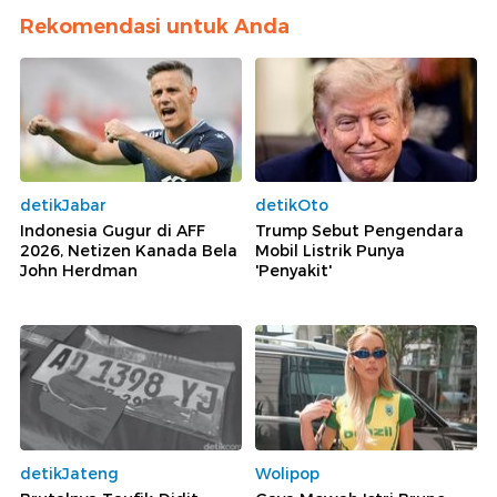
Rekomendasi untuk Anda
detikJabar
detikOto
Indonesia Gugur di AFF
Trump Sebut Pengendara
2026, Netizen Kanada Bela
Mobil Listrik Punya
John Herdman
'Penyakit'
detikJateng
Wolipop