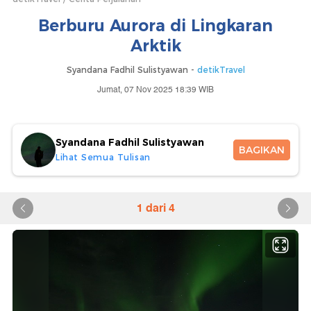
Berburu Aurora di Lingkaran
Arktik
Syandana Fadhil Sulistyawan -
detikTravel
Jumat, 07 Nov 2025 18:39 WIB
Syandana Fadhil Sulistyawan
BAGIKAN
Lihat Semua Tulisan
1 dari 4