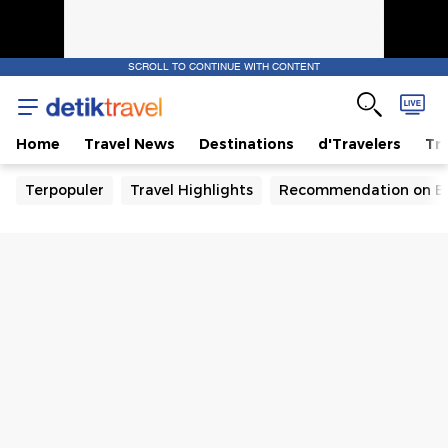
SCROLL TO CONTINUE WITH CONTENT
Home
Travel News
Destinations
d'Travelers
Tra
Terpopuler
Travel Highlights
Recommendation on B