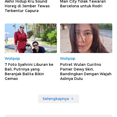
Akhir Hidup Kru Sound
Man City Tolak Tawaran
Horeg di Jember Tewas
Barcelona untuk Rodri
Terbentur Gapura
Wolipop
Wolipop
7 Foto Syahrini Liburan ke
Potret Wulan Guritno
Bali, Putrinya yang
Pamer Dewy Skin,
Beranjak Balita Bikin
Bandingkan Dengan Wajah
Gemas
Aslinya Dulu
Selengkapnya