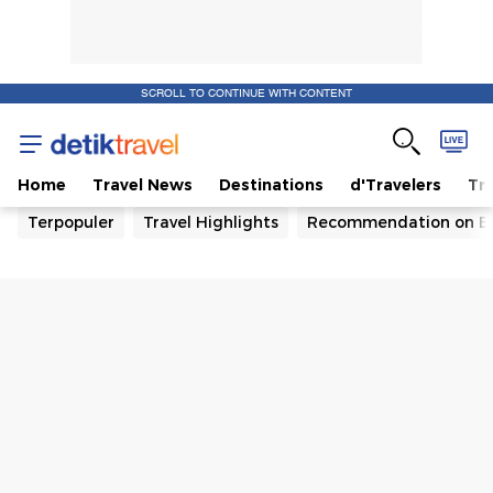
SCROLL TO CONTINUE WITH CONTENT
Home
Travel News
Destinations
d'Travelers
Tra
Terpopuler
Travel Highlights
Recommendation on B