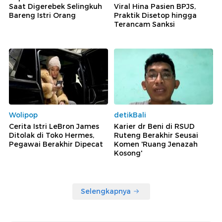
Saat Digerebek Selingkuh
Viral Hina Pasien BPJS,
Bareng Istri Orang
Praktik Disetop hingga
Terancam Sanksi
Wolipop
detikBali
Cerita Istri LeBron James
Karier dr Beni di RSUD
Ditolak di Toko Hermes,
Ruteng Berakhir Seusai
Pegawai Berakhir Dipecat
Komen 'Ruang Jenazah
Kosong'
Selengkapnya