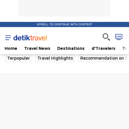
SCROLL TO CONTINUE WITH CONTENT
Home
Travel News
Destinations
d'Travelers
Tra
Terpopuler
Travel Highlights
Recommendation on B