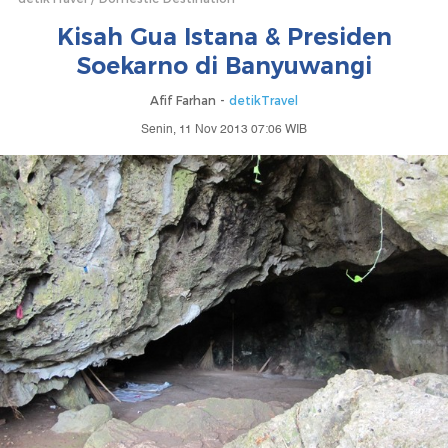
Kisah Gua Istana & Presiden
Soekarno di Banyuwangi
Afif Farhan -
detikTravel
Senin, 11 Nov 2013 07:06 WIB