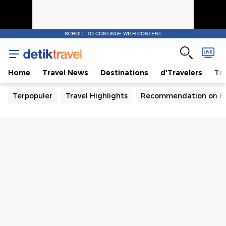
SCROLL TO CONTINUE WITH CONTENT
Home
Travel News
Destinations
d'Travelers
Tra
Terpopuler
Travel Highlights
Recommendation on B