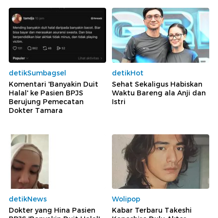
detikSumbagsel
detikHot
Komentari 'Banyakin Duit
Sehat Sekaligus Habiskan
Halal' ke Pasien BPJS
Waktu Bareng ala Anji dan
Berujung Pemecatan
Istri
Dokter Tamara
detikNews
Wolipop
Dokter yang Hina Pasien
Kabar Terbaru Takeshi