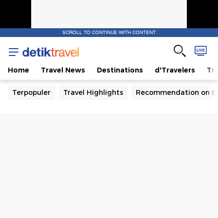
SCROLL TO CONTINUE WITH CONTENT
Home
Travel News
Destinations
d'Travelers
Tra
Terpopuler
Travel Highlights
Recommendation on B