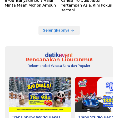
BPJS 'Banyakin Duit Halal'
Kaneshiro Dulu Aktor
Minta Maaf: Mohon Ampun
Tertampan Asia, Kini Fokus
Bertani
Selengkapnya
Rencanakan Liburanmu!
Rekomendasi Wisata Seru dan Populer
Trans Snow World Bekasi
Trans Studio Bandu