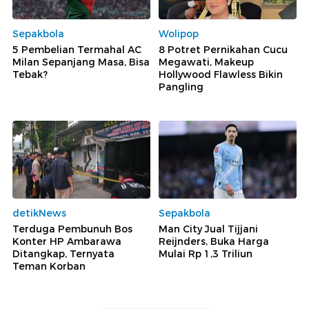
Sepakbola
Wolipop
5 Pembelian Termahal AC
8 Potret Pernikahan Cucu
Milan Sepanjang Masa, Bisa
Megawati, Makeup
Tebak?
Hollywood Flawless Bikin
Pangling
detikNews
Sepakbola
Terduga Pembunuh Bos
Man City Jual Tijjani
Konter HP Ambarawa
Reijnders, Buka Harga
Ditangkap, Ternyata
Mulai Rp 1,3 Triliun
Teman Korban