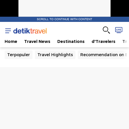
SCROLL TO CONTINUE WITH CONTENT
Home
Travel News
Destinations
d'Travelers
Tra
Terpopuler
Travel Highlights
Recommendation on B