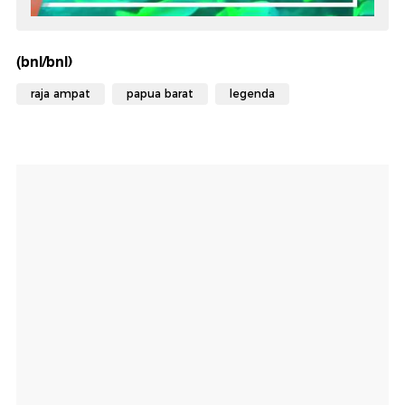
(bnl/bnl)
raja ampat
papua barat
legenda