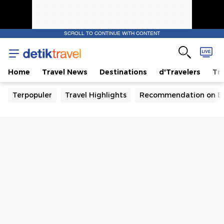
SCROLL TO CONTINUE WITH CONTENT
Home
Travel News
Destinations
d'Travelers
Tra
Terpopuler
Travel Highlights
Recommendation on B