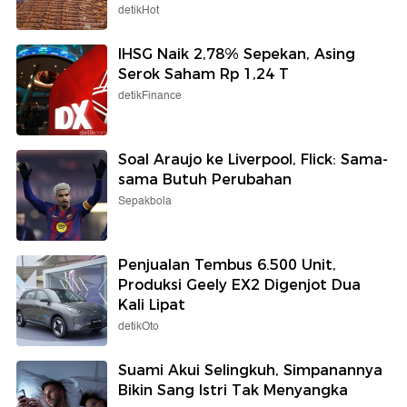
detikHot
IHSG Naik 2,78% Sepekan, Asing
Serok Saham Rp 1,24 T
detikFinance
Soal Araujo ke Liverpool, Flick: Sama-
sama Butuh Perubahan
Sepakbola
Penjualan Tembus 6.500 Unit,
Produksi Geely EX2 Digenjot Dua
Kali Lipat
detikOto
Suami Akui Selingkuh, Simpanannya
Bikin Sang Istri Tak Menyangka