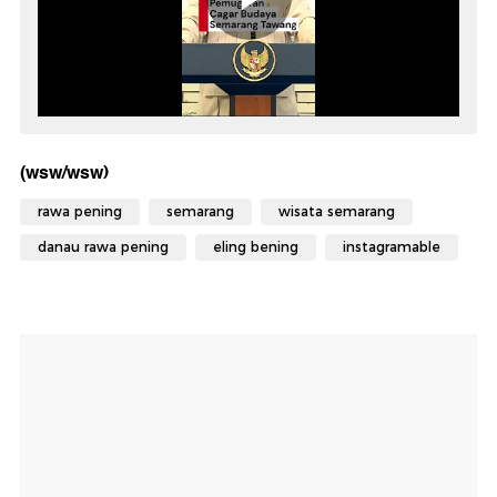
(wsw/wsw)
rawa pening
semarang
wisata semarang
danau rawa pening
eling bening
instagramable