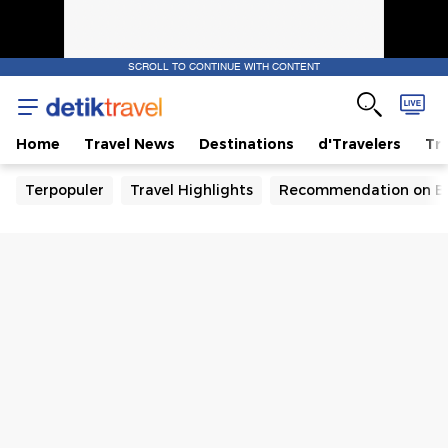
SCROLL TO CONTINUE WITH CONTENT
Home
Travel News
Destinations
d'Travelers
Tra
Terpopuler
Travel Highlights
Recommendation on B