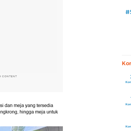
#
Ko
H CONTENT
Ko
rsi dan meja yang tersedia
Ko
nongkrong, hingga meja untuk
Ko