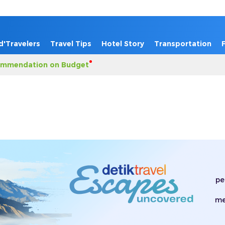
d'Travelers
Travel Tips
Hotel Story
Transportation
mmendation on Budget
pe
me