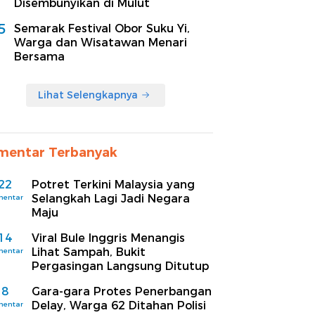
Disembunyikan di Mulut
5
Semarak Festival Obor Suku Yi,
Warga dan Wisatawan Menari
Bersama
Lihat Selengkapnya
mentar Terbanyak
22
Potret Terkini Malaysia yang
Selangkah Lagi Jadi Negara
mentar
Maju
14
Viral Bule Inggris Menangis
Lihat Sampah, Bukit
mentar
Pergasingan Langsung Ditutup
8
Gara-gara Protes Penerbangan
Delay, Warga 62 Ditahan Polisi
mentar