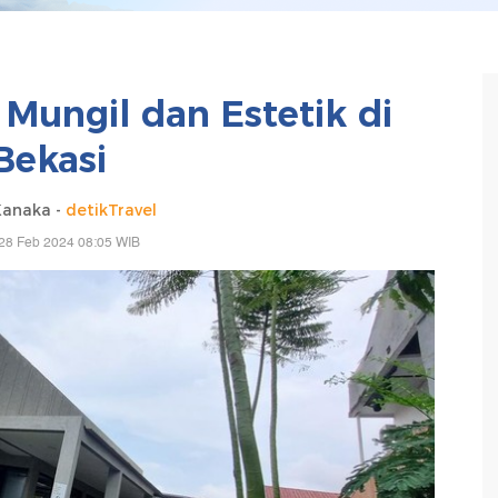
 Mungil dan Estetik di
Bekasi
anaka -
detikTravel
28 Feb 2024 08:05 WIB