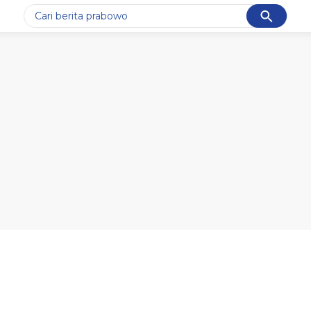
Cancel
Yang sedang ramai dicari
#1
data live draw sgp
#2
piala presiden 2026
#3
prabowo
#4
iran
#5
gempa hari ini
Promoted
Terakhir yang dicari
Loading...