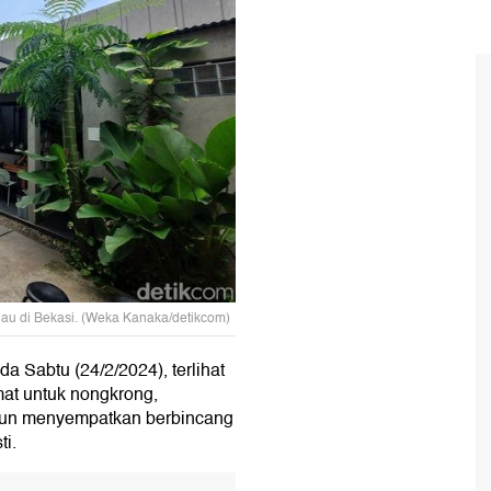
jau di Bekasi. (Weka Kanaka/detikcom)
 Sabtu (24/2/2024), terlihat
mat untuk nongkrong,
 pun menyempatkan berbincang
ti.
T