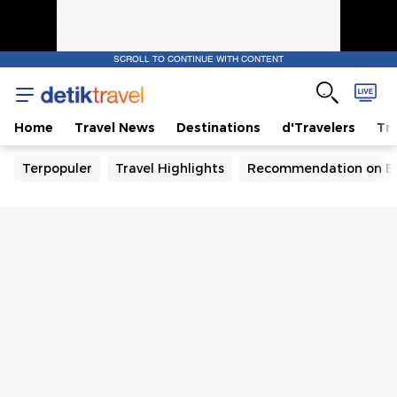
SCROLL TO CONTINUE WITH CONTENT
Home
Travel News
Destinations
d'Travelers
Tra
Terpopuler
Travel Highlights
Recommendation on B