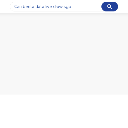
Cancel
Yang sedang ramai dicari
#1
ketik
#2
bromo
#3
streaming motogp
#4
prabowo
#5
data live draw sgp
Promoted
Terakhir yang dicari
Loading...