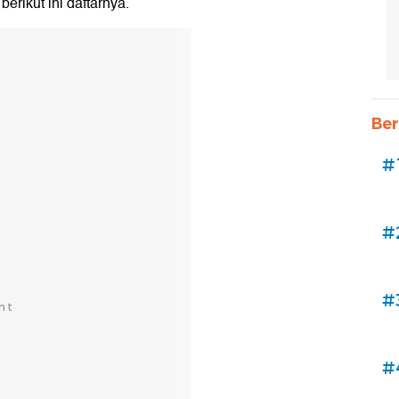
berikut ini daftarnya.
Ber
#
#
#
#