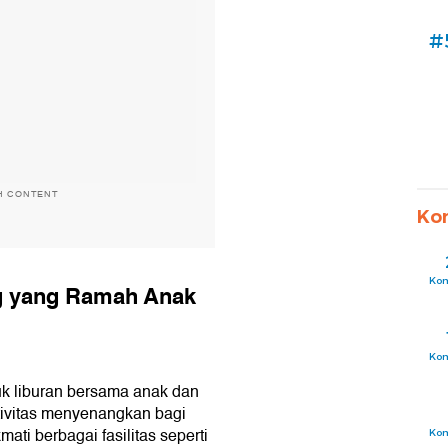
#
H CONTENT
Ko
Ko
g yang Ramah Anak
Ko
uk liburan bersama anak dan
ivitas menyenangkan bagi
ti berbagai fasilitas seperti
Ko