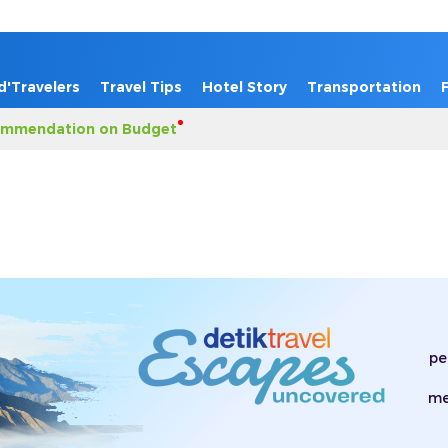
d'Travelers
Travel Tips
Hotel Story
Transportation
mmendation on Budget
pe
me