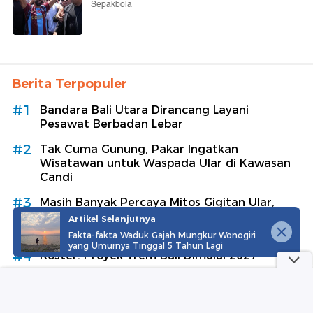
Sepakbola
Berita Terpopuler
#1
Bandara Bali Utara Dirancang Layani
Pesawat Berbadan Lebar
#2
Tak Cuma Gunung, Pakar Ingatkan
Wisatawan untuk Waspada Ular di Kawasan
Candi
#3
Masih Banyak Percaya Mitos Gigitan Ular,
Dokter Beberkan Pertolongan Pertama yang
Artikel Selanjutnya
Tepat
Fakta-fakta Waduk Gajah Mungkur Wonogiri
yang Umurnya Tinggal 5 Tahun Lagi
#4
Koster: Proyek Trem Bali Dimulai 2027
#5
Petugas Terekam Ejek Fans China dengan
Gestur Mata Sipit, Bandara Bangkok Minta
Maaf