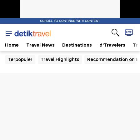
SCROLL TO CONTINUE WITH CONTENT
Home
Travel News
Destinations
d'Travelers
Tra
Terpopuler
Travel Highlights
Recommendation on B