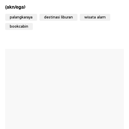
(akn/ega)
palangkaraya
destinasi liburan
wisata alam
bookcabin