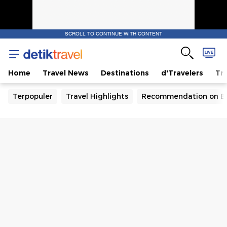
SCROLL TO CONTINUE WITH CONTENT
Home
Travel News
Destinations
d'Travelers
Tra
Terpopuler
Travel Highlights
Recommendation on B