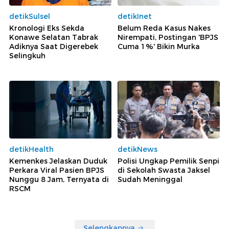
detikSulsel
detikInet
Kronologi Eks Sekda
Belum Reda Kasus Nakes
Konawe Selatan Tabrak
Nirempati, Postingan 'BPJS
Adiknya Saat Digerebek
Cuma 1%' Bikin Murka
Selingkuh
detikHealth
detikNews
Kemenkes Jelaskan Duduk
Polisi Ungkap Pemilik Senpi
Perkara Viral Pasien BPJS
di Sekolah Swasta Jaksel
Nunggu 8 Jam, Ternyata di
Sudah Meninggal
RSCM
Selengkapnya