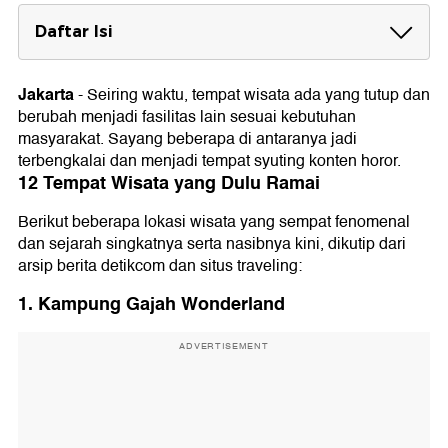
Daftar Isi
12 Tempat Wisata yang Dulu Ramai
1. Kampung Gajah Wonderland
Jakarta
-
Seiring waktu, tempat wisata ada yang tutup dan
2. Teater Mobil Ancol
berubah menjadi fasilitas lain sesuai kebutuhan
3. Snowbay Waterpark TMII
masyarakat. Sayang beberapa di antaranya jadi
4. Taman Remaja Surabaya (TRS)
terbengkalai dan menjadi tempat syuting konten horor.
5. Taman Festival Bali
12 Tempat Wisata yang Dulu Ramai
6. Taman Ria Senayan
7. Depok Fantasi Waterpark (Aladin Waterpark)
Berikut beberapa lokasi wisata yang sempat fenomenal
8. Taman Wonderia Semarang
dan sejarah singkatnya serta nasibnya kini, dikutip dari
9. Kafe Tenda Semanggi (KTS)
10. THR Sriwedari Solo
arsip berita detikcom dan situs traveling:
11. THR Lokasari
12. Hotel Gantung Purwakarta
1. Kampung Gajah Wonderland
ADVERTISEMENT