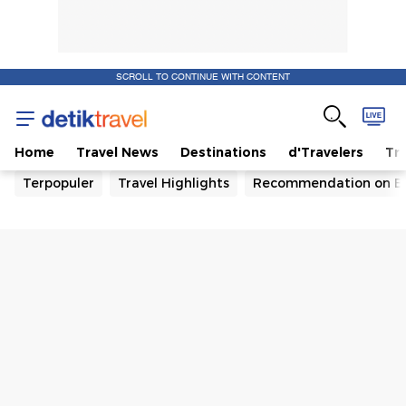
SCROLL TO CONTINUE WITH CONTENT
Home
Travel News
Destinations
d'Travelers
Tra
Terpopuler
Travel Highlights
Recommendation on B