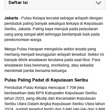
Daftar Isi
Pulau Paling Padat di Kepulauan Seribu
Jakarta
-
Pulau Kelapa tercatat sebagai wilayah dengan
Pulau Paling Kaya di Kepulauan Seribu
penduduk paling banyak sekaligus terkaya di Kepulauan
Wisata di Pulau Kelapa
Seribu, Jakarta. Paling kaya merujuk pada perputaran
uang yang sangat aktif sehingga berdampak baik pada
perekonomian warga.
Warga Pulau Harapan mengelola sektor wisata yang
memang menjadi keunggulan wilayah tersebut. Sektor ini
banyak dilirik wisatawan terutama pada saat libur. Para
wisatawan bisa berenang, snorkeling, atau sekadar
menikmati pantai bersama keluarga.
Pulau Paling Padat di Kepulauan Seribu
Penduduk Pulau Kelapa mencapai 7.708 jiwa
berdasarkan data BPS Kabupaten Kepulauan Seribu
tahun 2023, yang dikutip dari Kecamatan Kepulauan
Seribu Utara Dalam Angka Kepulauan Seribu Utara tahun
2024. Jumlah tersebut terdiri dari 3.840 laki-laki dan 3.868