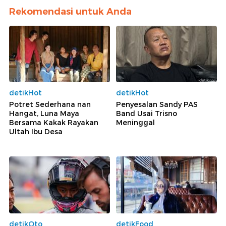
Rekomendasi untuk Anda
detikHot
detikHot
Potret Sederhana nan
Penyesalan Sandy PAS
Hangat, Luna Maya
Band Usai Trisno
Bersama Kakak Rayakan
Meninggal
Ultah Ibu Desa
detikOto
detikFood