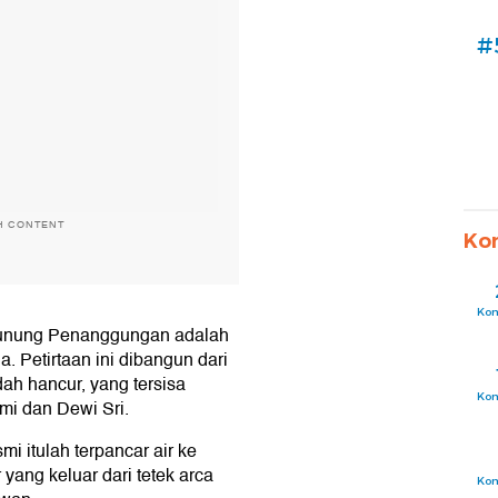
#
H CONTENT
Ko
Ko
Gunung Penanggungan adalah
. Petirtaan ini dibangun dari
ah hancur, yang tersisa
Ko
mi dan Dewi Sri.
i itulah terpancar air ke
yang keluar dari tetek arca
Ko