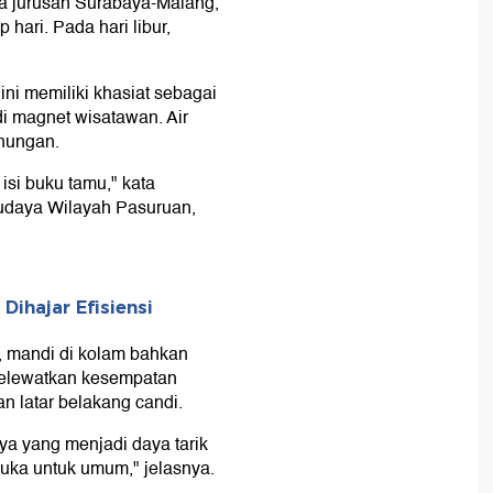
ama jurusan Surabaya-Malang,
 hari. Pada hari libur,
ni memiliki khasiat sebagai
i magnet wisatawan. Air
unungan.
isi buku tamu," kata
Budaya Wilayah Pasuruan,
ihajar Efisiensi
 mandi di kolam bahkan
melewatkan kesempatan
an latar belakang candi.
a yang menjadi daya tarik
buka untuk umum," jelasnya.