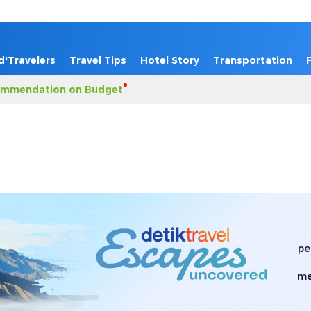
d'Travelers
Travel Tips
Hotel Story
Transportation
mmendation on Budget
pe
me