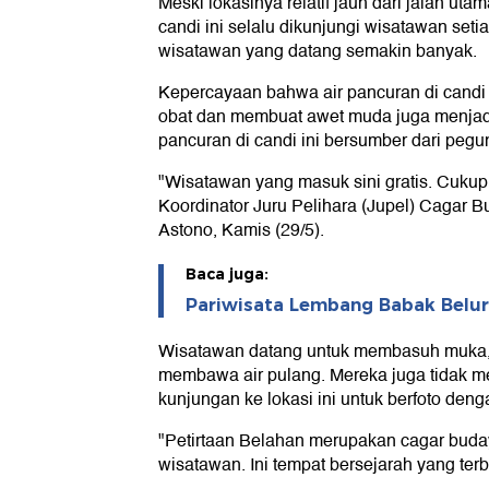
Meski lokasinya relatif jauh dari jalan ut
candi ini selalu dikunjungi wisatawan setiap
wisatawan yang datang semakin banyak.
Kepercayaan bahwa air pancuran di candi i
obat dan membuat awet muda juga menjad
pancuran di candi ini bersumber dari peg
"Wisatawan yang masuk sini gratis. Cukup 
Koordinator Juru Pelihara (Jupel) Cagar 
Astono, Kamis (29/5).
Baca juga:
Pariwisata Lembang Babak Belur D
Wisatawan datang untuk membasuh muka,
membawa air pulang. Mereka juga tidak 
kunjungan ke lokasi ini untuk berfoto deng
"Petirtaan Belahan merupakan cagar buday
wisatawan. Ini tempat bersejarah yang ter