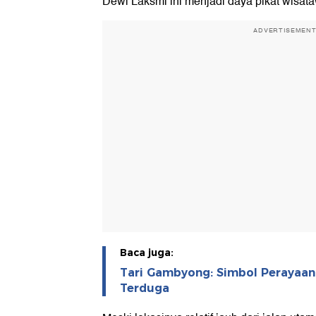
Dewi Laksmi ini menjadi daya pikat wisat
ADVERTISEMEN
Baca juga:
Tari Gambyong: Simbol Perayaan
Terduga