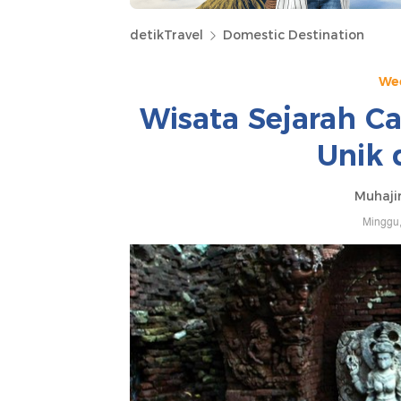
detikTravel
Domestic Destination
We
Wisata Sejarah C
Unik 
Muhajir
Minggu,