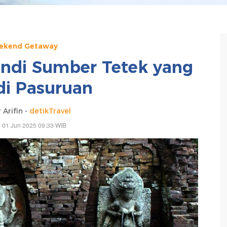
ekend Getaway
andi Sumber Tetek yang
di Pasuruan
 Arifin -
detikTravel
 01 Jun 2025 09:33 WIB