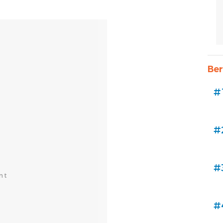
Ber
#
#
#
#