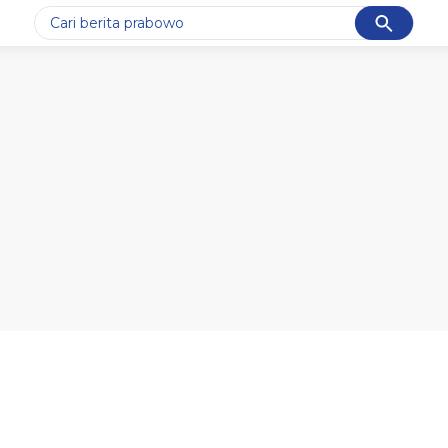
Cancel
Yang sedang ramai dicari
#1
gempa hari ini
#2
gempa
#3
prabowo
#4
iran
#5
demo
Promoted
Terakhir yang dicari
Loading...