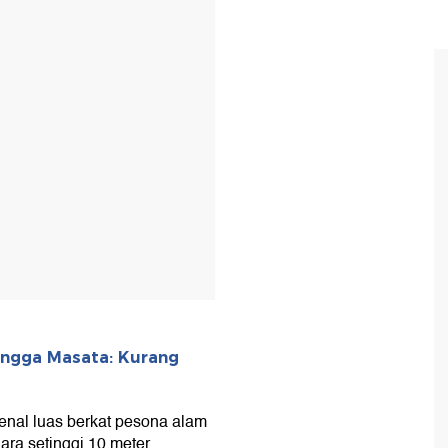
T
ingga Masata: Kurang
enal luas berkat pesona alam
ra setinggi 10 meter.