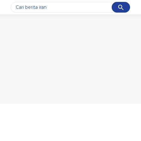
Cancel
Yang sedang ramai dicari
#1
data live draw sgp
#2
gempa hari ini
#3
prabowo
#4
iran
#5
demo
Promoted
Terakhir yang dicari
Loading...