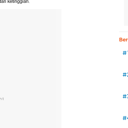
ri ketinggian.
Ber
#
#
#
#