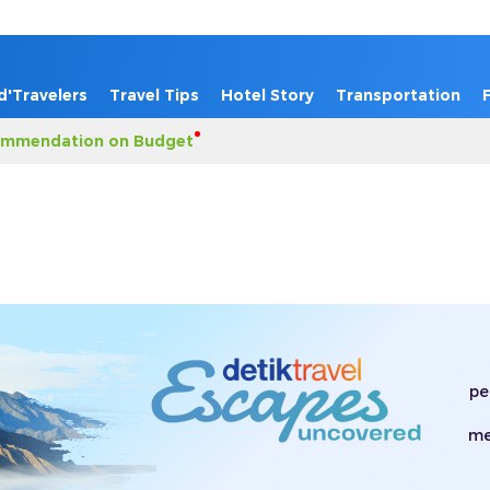
d'Travelers
Travel Tips
Hotel Story
Transportation
mmendation on Budget
pe
me