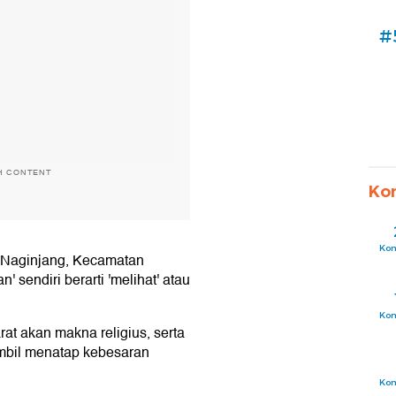
#
H CONTENT
Ko
Ko
o Naginjang, Kecamatan
 sendiri berarti 'melihat' atau
Ko
at akan makna religius, serta
mbil menatap kebesaran
Ko