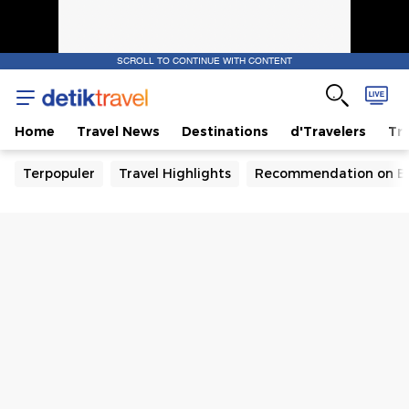
SCROLL TO CONTINUE WITH CONTENT
Home
Travel News
Destinations
d'Travelers
Tra
Terpopuler
Travel Highlights
Recommendation on B