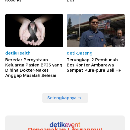
Kosong'
Bos
detikHealth
detikJateng
Beredar Pernyataan
Terungkap! 2 Pembunuh
Keluarga Pasien BPJS yang
Bos Konter Ambarawa
Dihina Dokter-Nakes,
Sempat Pura-pura Beli HP
Anggap Masalah Selesai
Selengkapnya
Rencanakan Liburanmu!