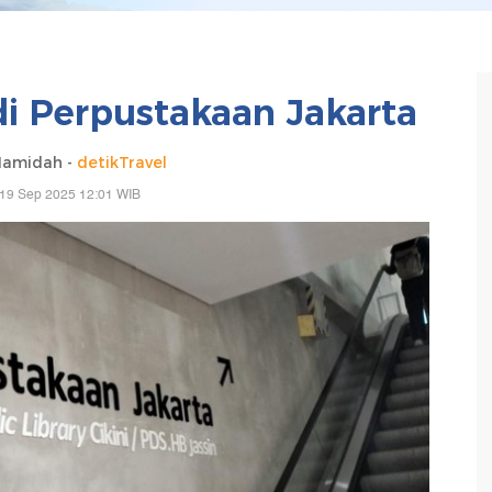
di Perpustakaan Jakarta
Hamidah -
detikTravel
 19 Sep 2025 12:01 WIB