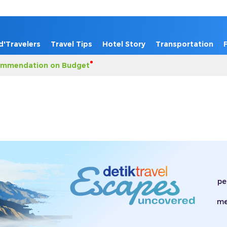
d'Travelers
Travel Tips
Hotel Story
Transportation
mmendation on Budget
pe
me