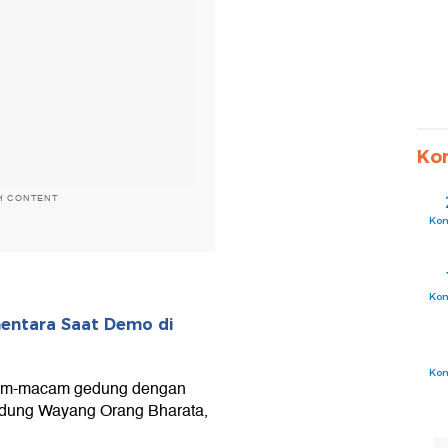
Ko
H CONTENT
Ko
Ko
entara Saat Demo di
Ko
acam-macam gedung dengan
 Gedung Wayang Orang Bharata,