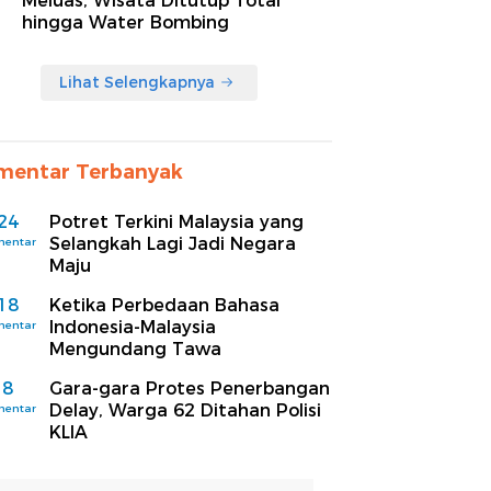
Meluas, Wisata Ditutup Total
hingga Water Bombing
Lihat Selengkapnya
mentar Terbanyak
24
Potret Terkini Malaysia yang
Selangkah Lagi Jadi Negara
mentar
Maju
18
Ketika Perbedaan Bahasa
Indonesia-Malaysia
mentar
Mengundang Tawa
8
Gara-gara Protes Penerbangan
Delay, Warga 62 Ditahan Polisi
mentar
KLIA