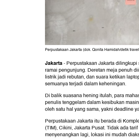
Perpustakaan Jakarta (dok. Qonita Hamidah/detik travel
Jakarta
-
Perpustakaan Jakarta dilingkupi
ramai pengunjung. Deretan meja penuh dii
listrik jadi rebutan, dan suara ketikan lap
semuanya terjadi dalam keheningan.
Di balik suasana hening itulah, para maha
penulis tenggelam dalam kesibukan masi
oleh satu hal yang sama, yakni deadline y
Perpustakaan Jakarta itu berada di Kompl
(TIM), Cikini, Jakarta Pusat. Tidak ada tar
menyenangkan lagi, lokasi ini mudah diak