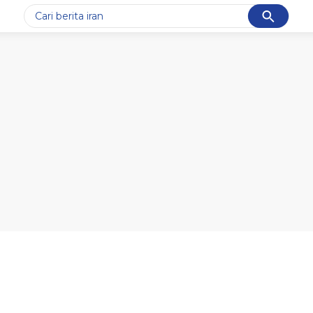
Cancel
Yang sedang ramai dicari
#1
motogp
#2
bromo
#3
moto3
#4
iran
#5
data live draw sgp
Promoted
Terakhir yang dicari
Loading...