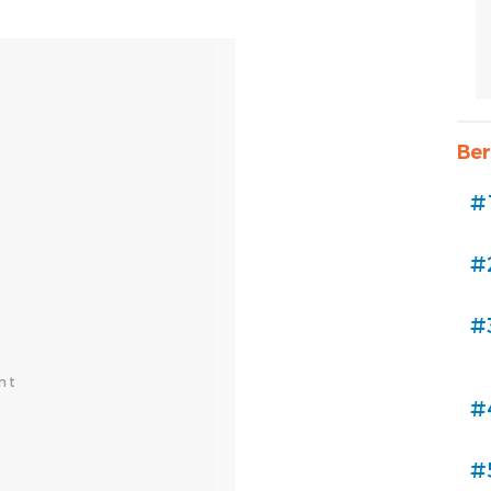
Ber
#
#
#
#
#