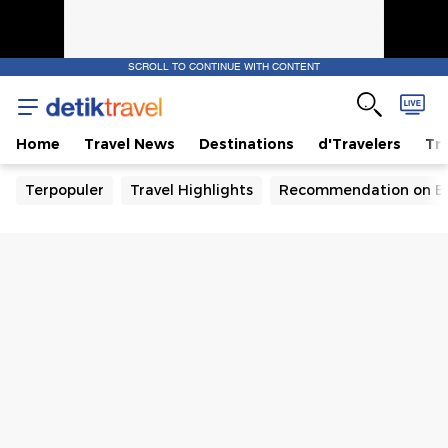
SCROLL TO CONTINUE WITH CONTENT
Home
Travel News
Destinations
d'Travelers
Tra
Terpopuler
Travel Highlights
Recommendation on B