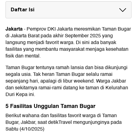
Daftar Isi
5 Fasilitas Unggulan Taman Bugar
1. Lapangan Serbaguna
Jakarta
-
Pemprov DKI Jakarta meresmikan Taman Bugar
2. Wahana Bermain Anak
di Jakarta Barat pada akhir September 2025 yang
3. Outdoor Fitness Equipment
langsung menjadi favorit warga. Di sini ada banyak
4. Banyak Tempat Duduk Unik
fasilitas yang membantu masyarakat menjaga kesehatan
5. Guiding Block
fisik dan mental.
Taman Bugar tentunya ramah lansia dan bisa dikunjungi
segala usia. Tak heran Taman Bugar selalu ramai
sepanjang hari, apalagi di libur weekend. Warga Jakbar
dan sekitarnya ramai-rami datang ke taman di Kelurahan
Duri Kepa ini.
5 Fasilitas Unggulan Taman Bugar
Berikut wahana dan fasilitas favorit warga di Taman
Bugar, Jakbar, saat detikTravel mengunjunginya pada
Sabtu (4/10/2025)