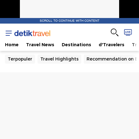
SCROLL TO CONTINUE WITH CONTENT
Home
Travel News
Destinations
d'Travelers
Tra
Terpopuler
Travel Highlights
Recommendation on B