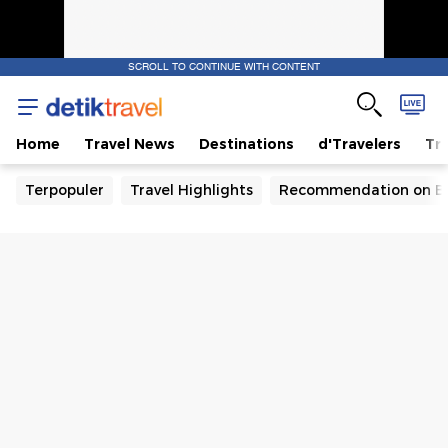
SCROLL TO CONTINUE WITH CONTENT
Home
Travel News
Destinations
d'Travelers
Tra
Terpopuler
Travel Highlights
Recommendation on B