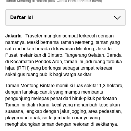
Taman Menteng di Bintaro (dok. Qonita Hamidah/detik travel)
Daftar Isi
Gratis dan Strategis
Jakarta
-
Traveler mungkin sempat terkecoh dengan
Suasana Asri dan Ramah Keluarga
namanya. Meski bernama Taman Menteng, taman yang
Mudah Diakses dan Dekat Kuliner
satu ini bukan berada di kawasan Menteng, Jakarta
Pusat, melainkan di Bintaro, Tangerang Selatan. Berada
di Kecamatan Pondok Aren, taman ini jadi ruang terbuka
hijau (RTH) yang berfungsi sebagai tempat rekreasi
sekaligus ruang publik bagi warga sekitar.
Taman Menteng Bintaro memiliki luas sekitar 1,3 hektare,
dengan lanskap cantik yang mampu membantu
pengunjung melepas penat dari hiruk-pikuk perkotaan.
Taman ini dialiri kanal kecil yang menambah kesejukan
suasana, lengkap dengan jalur jogging, area pedestrian,
playground anak, serta jembatan oranye yang
menghubungkan taman dengan restoran di sekitarnya.