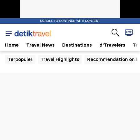
SCROLL TO CONTINUE WITH CONTENT
Home
Travel News
Destinations
d'Travelers
Tra
Terpopuler
Travel Highlights
Recommendation on B