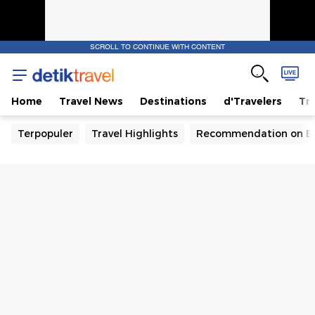
SCROLL TO CONTINUE WITH CONTENT
Home
Travel News
Destinations
d'Travelers
Tra
Terpopuler
Travel Highlights
Recommendation on B