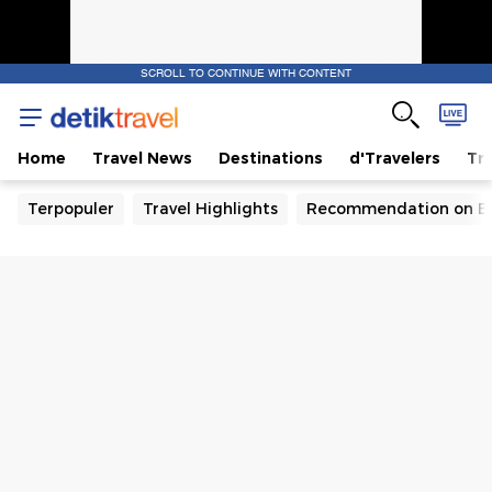
SCROLL TO CONTINUE WITH CONTENT
Home
Travel News
Destinations
d'Travelers
Tra
Terpopuler
Travel Highlights
Recommendation on B