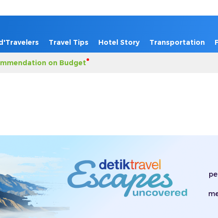
d'Travelers
Travel Tips
Hotel Story
Transportation
mmendation on Budget
pe
me