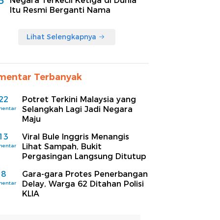
5
Negara Terkecil Ketiga di Dunia
Itu Resmi Berganti Nama
Lihat Selengkapnya
mentar Terbanyak
22
Potret Terkini Malaysia yang
Selangkah Lagi Jadi Negara
mentar
Maju
13
Viral Bule Inggris Menangis
Lihat Sampah, Bukit
mentar
Pergasingan Langsung Ditutup
8
Gara-gara Protes Penerbangan
Delay, Warga 62 Ditahan Polisi
mentar
KLIA