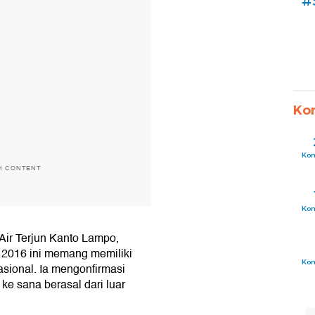
#
Ko
Ko
H CONTENT
Ko
 Air Terjun Kanto Lampo,
 2016 ini memang memiliki
Ko
nasional. Ia mengonfirmasi
e sana berasal dari luar