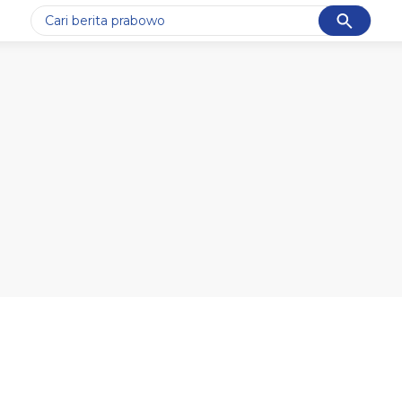
Cancel
Yang sedang ramai dicari
#1
gempa hari ini
#2
demo
#3
gempa
#4
iran
#5
prabowo
Promoted
Terakhir yang dicari
Loading...