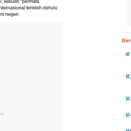
i; sebuah "permata
nternasional terlebih dahulu
am negeri.
Ber
#
#
#
#