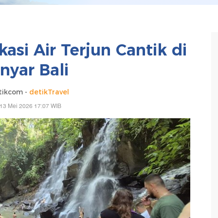
asi Air Terjun Cantik di
nyar Bali
tikcom -
detikTravel
13 Mei 2026 17:07 WIB