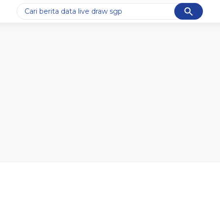
Cancel
Yang sedang ramai dicari
#1
data live draw sgp
#2
gempa hari ini
#3
prabowo
#4
iran
#5
demo
Promoted
Terakhir yang dicari
Loading...