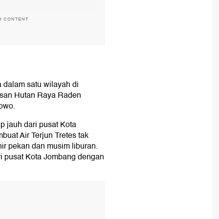
H CONTENT
 dalam satu wilayah di
asan Hutan Raya Raden
owo.
 jauh dari pusat Kota
at Air Terjun Tretes tak
hir pekan dan musim liburan.
ari pusat Kota Jombang dengan
T