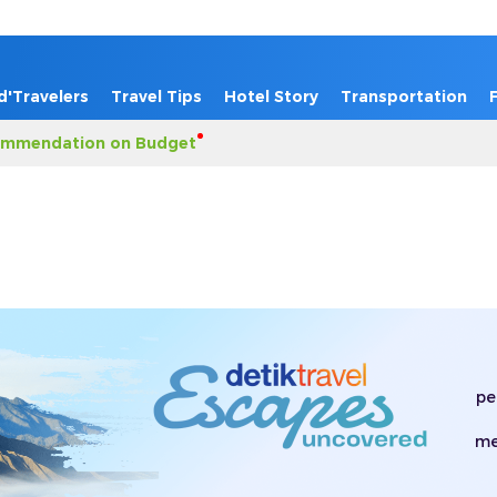
d'Travelers
Travel Tips
Hotel Story
Transportation
mmendation on Budget
pe
me