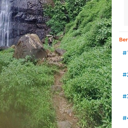
Ber
#
#
#
#