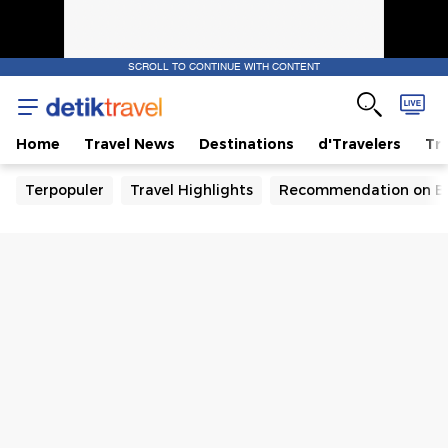
SCROLL TO CONTINUE WITH CONTENT
Home
Travel News
Destinations
d'Travelers
Tra
Terpopuler
Travel Highlights
Recommendation on B