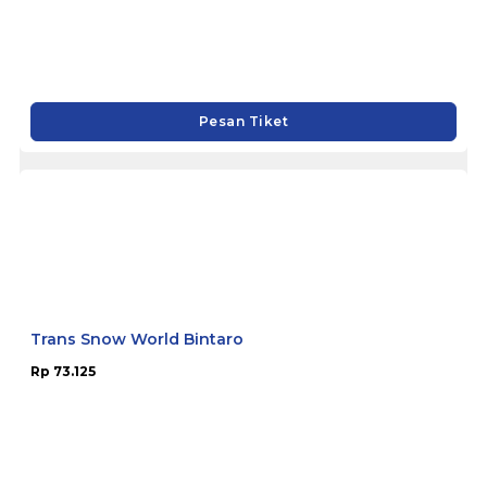
Trans Studio Bandung
Rp 73.332
Pesan Tiket
Trans Snow World Bintaro
Rp 73.125