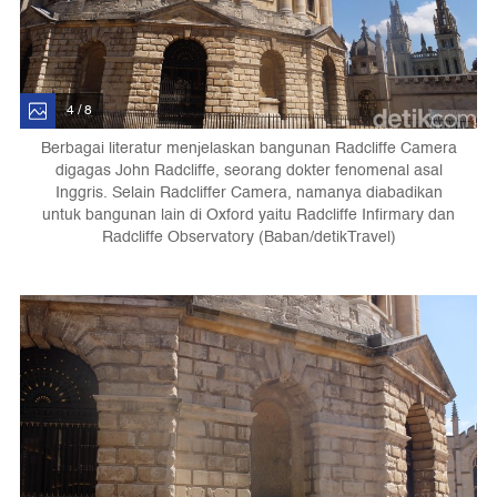
4 / 8
Berbagai literatur menjelaskan bangunan Radcliffe Camera
digagas John Radcliffe, seorang dokter fenomenal asal
Inggris. Selain Radcliffer Camera, namanya diabadikan
untuk bangunan lain di Oxford yaitu Radcliffe Infirmary dan
Radcliffe Observatory (Baban/detikTravel)