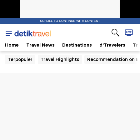
SCROLL TO CONTINUE WITH CONTENT
Home
Travel News
Destinations
d'Travelers
Tra
Terpopuler
Travel Highlights
Recommendation on B