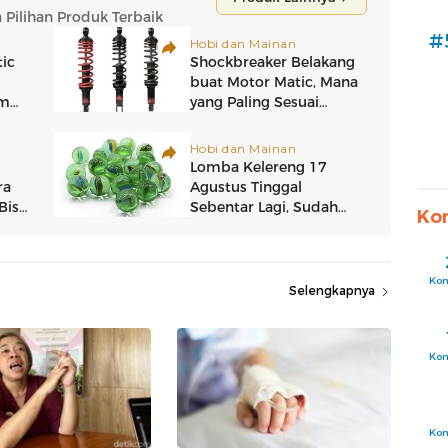
#
Ko
Ko
Selengkapnya
Ko
Ko