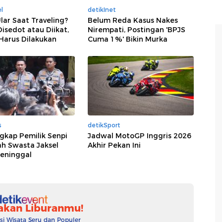
l
detikInet
Ular Saat Traveling?
Belum Reda Kasus Nakes
isedot atau Diikat,
Nirempati, Postingan 'BPJS
 Harus Dilakukan
Cuma 1%' Bikin Murka
s
detikSport
ngkap Pemilik Senpi
Jadwal MotoGP Inggris 2026
ah Swasta Jaksel
Akhir Pekan Ini
eninggal
akan Liburanmu!
 Wisata Seru dan Populer