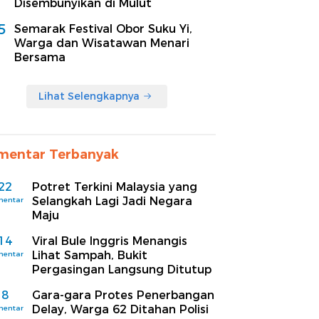
Disembunyikan di Mulut
5
Semarak Festival Obor Suku Yi,
Warga dan Wisatawan Menari
Bersama
Lihat Selengkapnya
mentar Terbanyak
22
Potret Terkini Malaysia yang
Selangkah Lagi Jadi Negara
mentar
Maju
14
Viral Bule Inggris Menangis
Lihat Sampah, Bukit
mentar
Pergasingan Langsung Ditutup
8
Gara-gara Protes Penerbangan
Delay, Warga 62 Ditahan Polisi
mentar