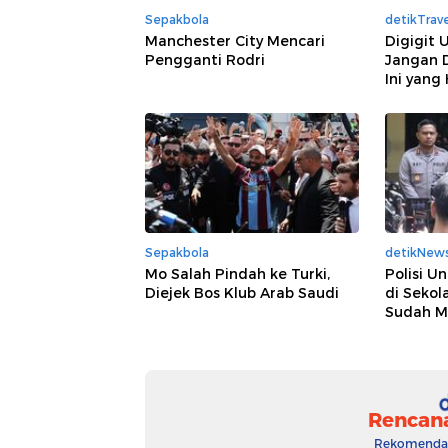
Sepakbola
detikTrave
Manchester City Mencari
Digigit 
Pengganti Rodri
Jangan D
Ini yang
Sepakbola
detikNew
Mo Salah Pindah ke Turki,
Polisi U
Diejek Bos Klub Arab Saudi
di Sekol
Sudah M
Rencan
Rekomendasi