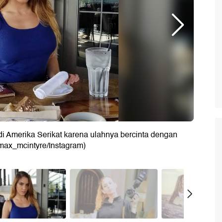
di Amerika Serikat karena ulahnya bercinta dengan
 (max_mcintyre/Instagram)