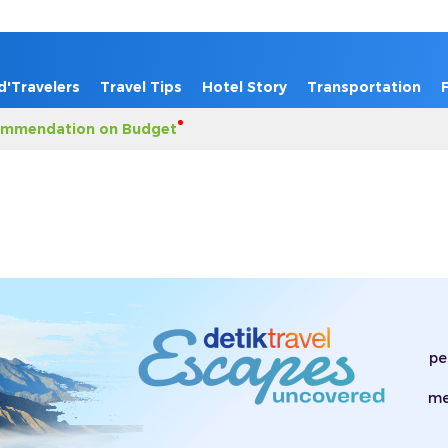
d'Travelers
Travel Tips
Hotel Story
Transportation
mmendation on Budget
pe
me