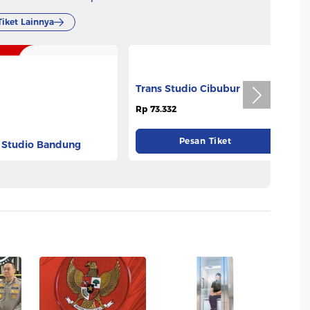
Tiket Lainnya
 Studio Bandung
Trans Studio Cibubur
B
332
Rp 73.332
Rp
Pesan Tiket
Pesan Tiket