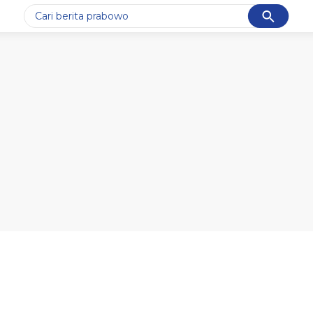
Cancel
Yang sedang ramai dicari
#1
data live draw sgp
#2
piala presiden 2026
#3
prabowo
#4
iran
#5
gempa hari ini
Promoted
Terakhir yang dicari
Loading...