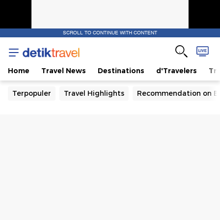
SCROLL TO CONTINUE WITH CONTENT
Home
Travel News
Destinations
d'Travelers
Tra
Terpopuler
Travel Highlights
Recommendation on B