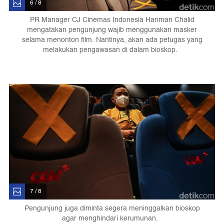
6 / 8
PR Manager CJ Cinemas Indonesia Hariman Chalid
mengatakan pengunjung wajib menggunakan masker
selama menonton film. Nantinya, akan ada petugas yang
melakukan pengawasan di dalam bioskop.
7 / 8
Pengunjung juga diminta segera meninggalkan bioskop
agar menghindari kerumunan.