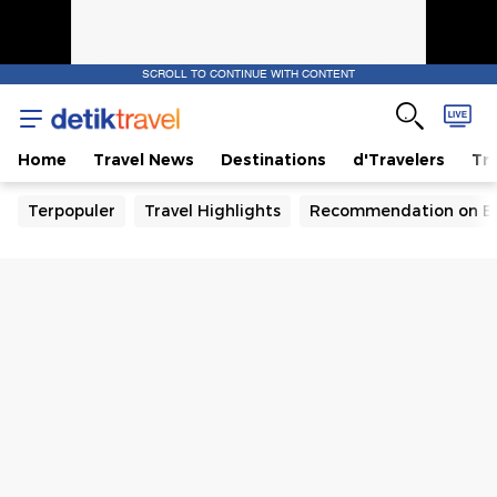
SCROLL TO CONTINUE WITH CONTENT
Home
Travel News
Destinations
d'Travelers
Tra
Terpopuler
Travel Highlights
Recommendation on B