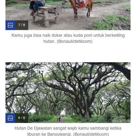
7 / 8
Kamu juga bisa naik dokar atau kuda poni untuk berkeliling
hutan. (Bonauli/detikcom)
8 / 8
Hutan De Djawatan sangat wajib kamu sambangi ketika
liburan ke Banyuwangi. (Bonauli/detikcom)