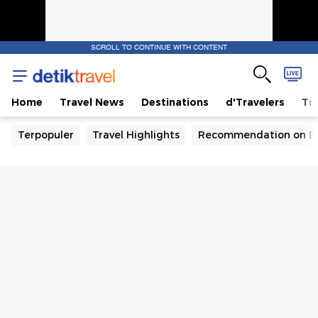
SCROLL TO CONTINUE WITH CONTENT
Home
Travel News
Destinations
d'Travelers
Tra
Terpopuler
Travel Highlights
Recommendation on B