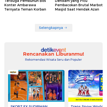
Terduga Pembunuh Bos
Dendam yang Picu
Konter Ambarawa
Pembacokan Brutal Marbot
Ternyata Teman Korban
Masjid Saat Hendak Azan
Selengkapnya
Rencanakan Liburanmu!
Rekomendasi Wisata Seru dan Populer
SKORZ FX SUDIRMAN
Trans Snow World S