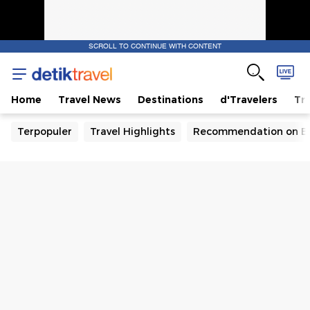
SCROLL TO CONTINUE WITH CONTENT
Home
Travel News
Destinations
d'Travelers
Tra
Terpopuler
Travel Highlights
Recommendation on B