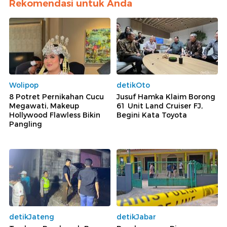
Rekomendasi untuk Anda
Wolipop
detikOto
8 Potret Pernikahan Cucu
Jusuf Hamka Klaim Borong
Megawati, Makeup
61 Unit Land Cruiser FJ,
Hollywood Flawless Bikin
Begini Kata Toyota
Pangling
detikJateng
detikJabar