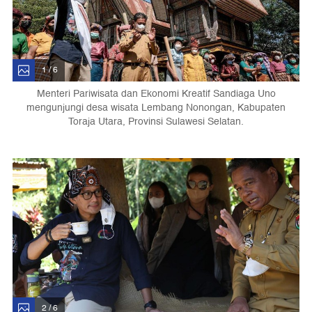
1 / 6
Menteri Pariwisata dan Ekonomi Kreatif Sandiaga Uno
mengunjungi desa wisata Lembang Nonongan, Kabupaten
Toraja Utara, Provinsi Sulawesi Selatan.
2 / 6