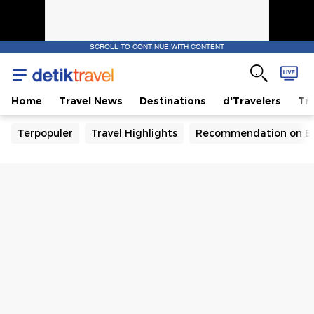
SCROLL TO CONTINUE WITH CONTENT
Home
Travel News
Destinations
d'Travelers
Tra
Terpopuler
Travel Highlights
Recommendation on B