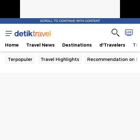
SCROLL TO CONTINUE WITH CONTENT
Home
Travel News
Destinations
d'Travelers
Tra
Terpopuler
Travel Highlights
Recommendation on B